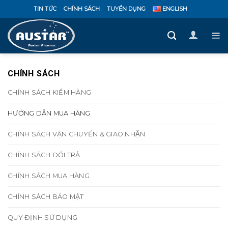
Bỏ
TIN TỨC
CHÍNH SÁCH
TUYỂN DỤNG
ENGLISH
qua
nội
dung
CHÍNH SÁCH
CHÍNH SÁCH KIỂM HÀNG
HƯỚNG DẪN MUA HÀNG
CHÍNH SÁCH VẬN CHUYỂN & GIAO NHẬN
CHÍNH SÁCH ĐỔI TRẢ
CHÍNH SÁCH MUA HÀNG
CHÍNH SÁCH BẢO MẬT
QUY ĐỊNH SỬ DỤNG