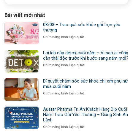
Bài viết mới nhất
08/03 – Trao quà sức khỏe gửi trọn yêu
thương
ở
Chức năng bình luận bị tắt
08/03
–
Trao
Lợi ích của detox cuối năm – Vì sao ai cũng
quà
cần thải độc trước khi bước sang năm mới?
sức
ở
Chức năng bình luận bị tắt
khỏe
Lợi
gửi
ích
trọn
của
Bí quyết chăm sóc sức khỏe chị em phụ nữ
yêu
detox
mùa cuối năm
thương
cuối
ở
Chức năng bình luận bị tắt
năm
Bí
–
quyết
Vì
chăm
Austar Pharma Tri Ân Khách Hàng Dịp Cuối
sao
sóc
Năm: Trao Gửi Yêu Thương – Giáng Sinh An
ai
sức
Lành
cũng
khỏe
cần
ở
Chức năng bình luận bị tắt
chị
thải
Austar