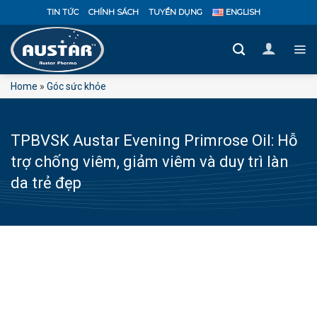
Bỏ
TIN TỨC
CHÍNH SÁCH
TUYỂN DỤNG
ENGLISH
qua
nội
dung
Home
»
Góc sức khỏe
TPBVSK Austar Evening Primrose Oil: Hỗ
trợ chống viêm, giảm viêm và duy trì làn
da trẻ đẹp