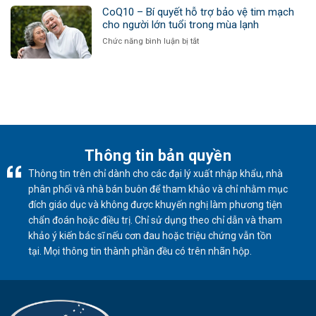
em
độc
Pharma
CoQ10 – Bí quyết hỗ trợ bảo vệ tim mạch
phụ
trước
Tri
cho người lớn tuổi trong mùa lạnh
nữ
khi
Ân
mùa
ở
Chức năng bình luận bị tắt
bước
Khách
cuối
CoQ10
sang
Hàng
năm
–
năm
Dịp
Bí
mới?
Cuối
quyết
Năm:
hỗ
Trao
trợ
Gửi
bảo
Yêu
vệ
Thương
tim
Thông tin bản quyền
–
mạch
Giáng
Thông tin trên chỉ dành cho các đại lý xuất nhập khẩu, nhà
cho
Sinh
người
phân phối và nhà bán buôn để tham khảo và chỉ nhằm mục
An
lớn
Lành
đích giáo dục và không được khuyến nghị làm phương tiện
tuổi
chẩn đoán hoặc điều trị. Chỉ sử dụng theo chỉ dẫn và tham
trong
mùa
khảo ý kiến ​​bác sĩ nếu cơn đau hoặc triệu chứng vẫn tồn
lạnh
tại. Mọi thông tin thành phần đều có trên nhãn hộp.