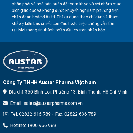
người
phân phối và nhà bán buôn để tham khảo và chỉ nhằm mục
An
lớn
Lành
đích giáo dục và không được khuyến nghị làm phương tiện
tuổi
chẩn đoán hoặc điều trị. Chỉ sử dụng theo chỉ dẫn và tham
trong
mùa
khảo ý kiến ​​bác sĩ nếu cơn đau hoặc triệu chứng vẫn tồn
lạnh
tại. Mọi thông tin thành phần đều có trên nhãn hộp.
Công Ty TNHH Austar Pharma Việt Nam
Địa chỉ: 350 Bình Lợi, Phường 13, Bình Thạnh, Hồ Chí Minh
Email: sales@austarpharma.com.vn
Tel: 02822 616 789 - Fax: 02822 636 789
Hotline: 1900 966 989