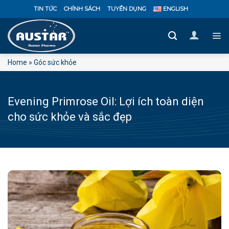
Bỏ
TIN TỨC
CHÍNH SÁCH
TUYỂN DỤNG
ENGLISH
qua
nội
dung
Home
»
Góc sức khỏe
Evening Primrose Oil: Lợi ích toàn diện
cho sức khỏe và sắc đẹp