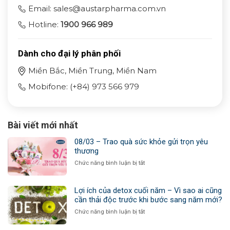
Email: sales@austarpharma.com.vn
Hotline:
1900 966 989
Dành cho đại lý phân phối
Miền Bắc, Miền Trung, Miền Nam
Mobifone: (+84) 973 566 979
Bài viết mới nhất
08/03 – Trao quà sức khỏe gửi trọn yêu
thương
ở
Chức năng bình luận bị tắt
08/03
–
Trao
Lợi ích của detox cuối năm – Vì sao ai cũng
quà
cần thải độc trước khi bước sang năm mới?
sức
ở
Chức năng bình luận bị tắt
khỏe
Lợi
gửi
ích