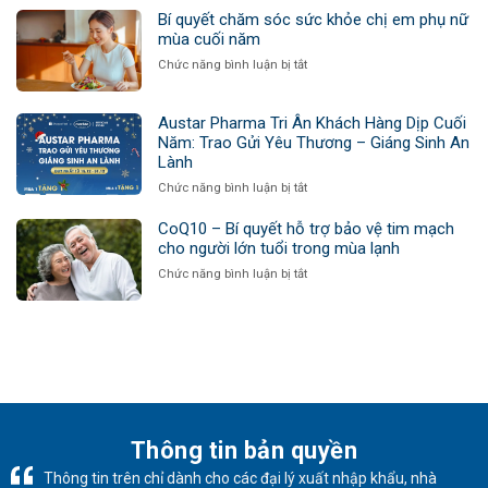
trọn
của
Bí quyết chăm sóc sức khỏe chị em phụ nữ
yêu
detox
mùa cuối năm
thương
cuối
ở
Chức năng bình luận bị tắt
năm
Bí
–
quyết
Vì
chăm
Austar Pharma Tri Ân Khách Hàng Dịp Cuối
sao
sóc
Năm: Trao Gửi Yêu Thương – Giáng Sinh An
ai
sức
Lành
cũng
khỏe
cần
ở
Chức năng bình luận bị tắt
chị
thải
Austar
em
độc
Pharma
CoQ10 – Bí quyết hỗ trợ bảo vệ tim mạch
phụ
trước
Tri
cho người lớn tuổi trong mùa lạnh
nữ
khi
Ân
mùa
ở
Chức năng bình luận bị tắt
bước
Khách
cuối
CoQ10
sang
Hàng
năm
–
năm
Dịp
Bí
mới?
Cuối
quyết
Năm:
hỗ
Trao
trợ
Gửi
bảo
Yêu
vệ
Thương
tim
Thông tin bản quyền
–
mạch
Giáng
Thông tin trên chỉ dành cho các đại lý xuất nhập khẩu, nhà
cho
Sinh