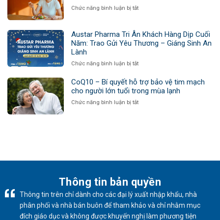
cuối
ở
Chức năng bình luận bị tắt
năm
Bí
–
quyết
Vì
chăm
Austar Pharma Tri Ân Khách Hàng Dịp Cuối
sao
sóc
Năm: Trao Gửi Yêu Thương – Giáng Sinh An
ai
sức
Lành
cũng
khỏe
cần
ở
Chức năng bình luận bị tắt
chị
thải
Austar
em
độc
Pharma
CoQ10 – Bí quyết hỗ trợ bảo vệ tim mạch
phụ
trước
Tri
cho người lớn tuổi trong mùa lạnh
nữ
khi
Ân
mùa
ở
Chức năng bình luận bị tắt
bước
Khách
cuối
CoQ10
sang
Hàng
năm
–
năm
Dịp
Bí
mới?
Cuối
quyết
Năm:
hỗ
Trao
trợ
Gửi
bảo
Yêu
vệ
Thương
tim
Thông tin bản quyền
–
mạch
Giáng
Thông tin trên chỉ dành cho các đại lý xuất nhập khẩu, nhà
cho
Sinh
người
phân phối và nhà bán buôn để tham khảo và chỉ nhằm mục
An
lớn
Lành
đích giáo dục và không được khuyến nghị làm phương tiện
tuổi