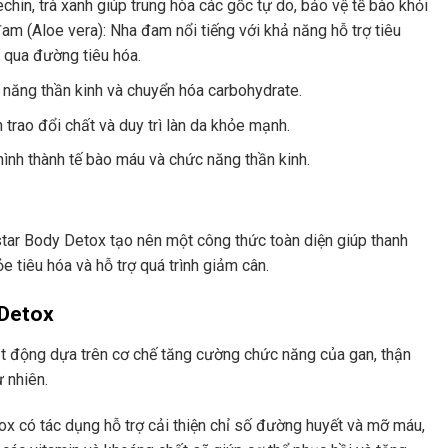
chin, trà xanh giúp trung hòa các gốc tự do, bảo vệ tế bào khỏi
đam (Aloe vera): Nha đam nổi tiếng với khả năng hỗ trợ tiêu
ố qua đường tiêu hóa.
 năng thần kinh và chuyển hóa carbohydrate.
 trao đổi chất và duy trì làn da khỏe mạnh.
ình thành tế bào máu và chức năng thần kinh.
star Body Detox tạo nên một công thức toàn diện giúp thanh
e tiêu hóa và hỗ trợ quá trình giảm cân.
 Detox
 động dựa trên cơ chế tăng cường chức năng của gan, thận
ự nhiên.
x có tác dụng hỗ trợ cải thiện chỉ số đường huyết và mỡ máu,