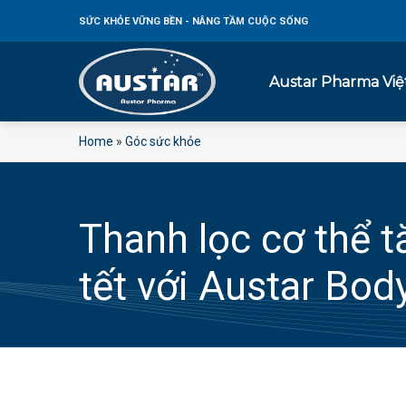
Bỏ
SỨC KHỎE
VỮNG BỀN - NÂNG TẦM CUỘC SỐNG
qua
nội
dung
Austar Pharma Vi
Home
»
Góc sức khỏe
Thanh lọc cơ thể t
tết với Austar Bod