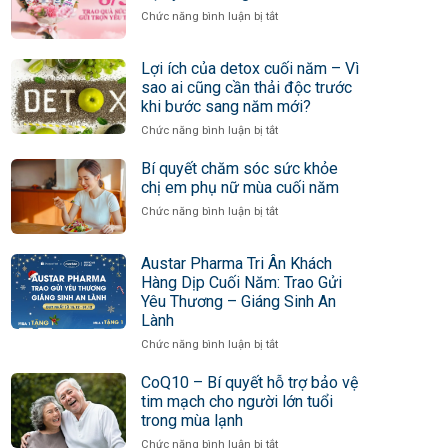
ở
Chức năng bình luận bị tắt
08/03
–
Lợi ích của detox cuối năm – Vì
Trao
quà
sao ai cũng cần thải độc trước
sức
khi bước sang năm mới?
khỏe
ở
Chức năng bình luận bị tắt
gửi
Lợi
trọn
ích
Bí quyết chăm sóc sức khỏe
yêu
của
chị em phụ nữ mùa cuối năm
thương
detox
ở
Chức năng bình luận bị tắt
cuối
Bí
năm
quyết
–
Austar Pharma Tri Ân Khách
chăm
Vì
sóc
Hàng Dịp Cuối Năm: Trao Gửi
sao
sức
Yêu Thương – Giáng Sinh An
ai
khỏe
cũng
Lành
chị
cần
ở
Chức năng bình luận bị tắt
em
thải
Austar
phụ
độc
Pharma
CoQ10 – Bí quyết hỗ trợ bảo vệ
nữ
trước
Tri
mùa
tim mạch cho người lớn tuổi
khi
Ân
cuối
trong mùa lạnh
bước
Khách
năm
sang
ở
Chức năng bình luận bị tắt
Hàng