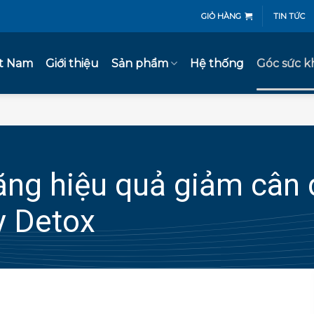
GIỎ HÀNG
TIN TỨC
ệt Nam
Giới thiệu
Sản phẩm
Hệ thống
Góc sức k
ăng hiệu quả giảm cân 
y Detox