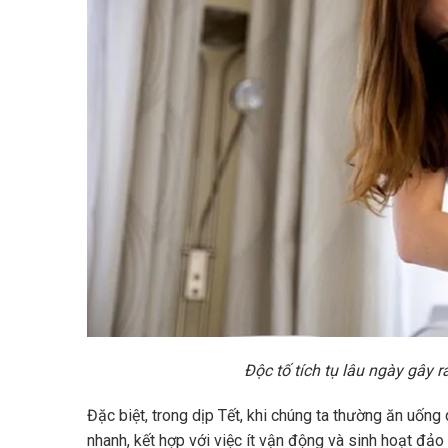
Độc tố tích tụ lâu ngày gây r
Đặc biệt, trong dịp Tết, khi chúng ta thường ăn uống 
nhanh, kết hợp với việc ít vận động và sinh hoạt đảo 