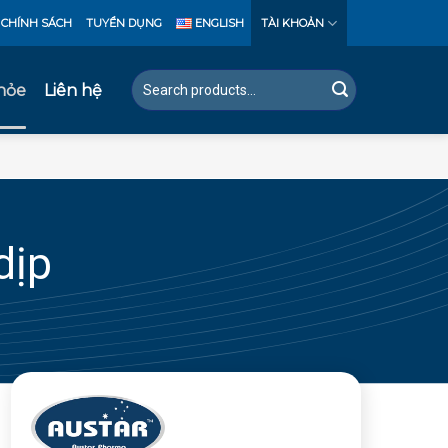
CHÍNH SÁCH
TUYỂN DỤNG
ENGLISH
TÀI KHOẢN
Tìm
hỏe
Liên hệ
kiếm:
dịp