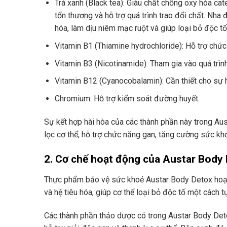
Trà xanh (Black tea): Giàu chất chống oxy hóa cate
tổn thương và hỗ trợ quá trình trao đổi chất. Nha 
hóa, làm dịu niêm mạc ruột và giúp loại bỏ độc t
Vitamin B1 (Thiamine hydrochloride): Hỗ trợ chức
Vitamin B3 (Nicotinamide): Tham gia vào quá trình
Vitamin B12 (Cyanocobalamin): Cần thiết cho sự h
Chromium: Hỗ trợ kiểm soát đường huyết.
Sự kết hợp hài hòa của các thành phần này trong Au
lọc cơ thể, hỗ trợ chức năng gan, tăng cường sức khỏ
2. Cơ chế hoạt động của Austar Body
Thực phẩm bảo vệ sức khoẻ Austar Body Detox hoạt
và hệ tiêu hóa, giúp cơ thể loại bỏ độc tố một cách t
Các thành phần thảo dược có trong Austar Body Deto