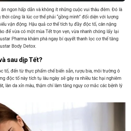
 ăn ngon hấp dẫn và không ít những cuộc vui thâu đêm. Đó là
thời cũng là lúc cơ thể phải “gồng mình” đối diện với lượng
thiếu vận động. Hậu quả cơ thể tích tụ đầy độc tố, cân nặng
ào để vừa có một mùa Tết trọn vẹn, vừa nhanh chóng lấy lại
ustar Pharma khám phá ngay bí quyết thanh lọc cơ thể tăng
Austar Body Detox.
 và sau dịp Tết?
ộc tố, đến từ thực phẩm chế biến sẵn, rượu bia, môi trường ô
 độc tố này tích tụ lâu ngày sẽ gây ra nhiều tác hại nghiêm
át, làn da xỉn màu, thậm chí làm tăng nguy cơ mắc các bệnh lý