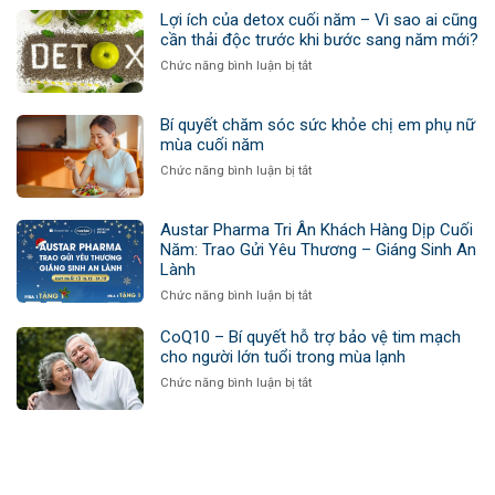
Trao
Lợi ích của detox cuối năm – Vì sao ai cũng
quà
cần thải độc trước khi bước sang năm mới?
sức
ở
Chức năng bình luận bị tắt
khỏe
Lợi
gửi
ích
trọn
của
Bí quyết chăm sóc sức khỏe chị em phụ nữ
yêu
detox
mùa cuối năm
thương
cuối
ở
Chức năng bình luận bị tắt
năm
Bí
–
quyết
Vì
chăm
Austar Pharma Tri Ân Khách Hàng Dịp Cuối
sao
sóc
Năm: Trao Gửi Yêu Thương – Giáng Sinh An
ai
sức
Lành
cũng
khỏe
cần
ở
Chức năng bình luận bị tắt
chị
thải
Austar
em
độc
Pharma
CoQ10 – Bí quyết hỗ trợ bảo vệ tim mạch
phụ
trước
Tri
cho người lớn tuổi trong mùa lạnh
nữ
khi
Ân
mùa
ở
Chức năng bình luận bị tắt
bước
Khách
cuối
CoQ10
sang
Hàng
năm
–
năm
Dịp
Bí
mới?
Cuối
quyết
Năm:
hỗ
Trao
trợ