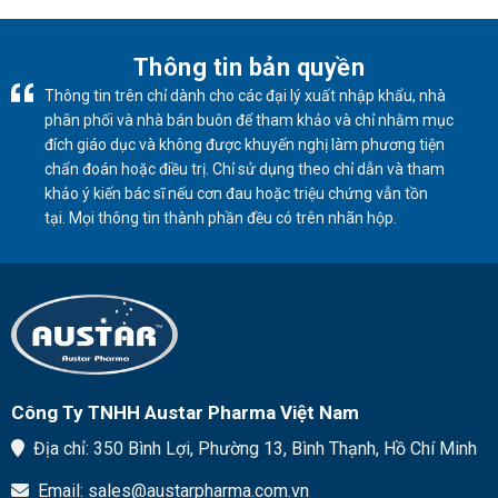
Gửi
bảo
Yêu
vệ
Thương
tim
Thông tin bản quyền
–
mạch
Giáng
Thông tin trên chỉ dành cho các đại lý xuất nhập khẩu, nhà
cho
Sinh
người
phân phối và nhà bán buôn để tham khảo và chỉ nhằm mục
An
lớn
Lành
đích giáo dục và không được khuyến nghị làm phương tiện
tuổi
chẩn đoán hoặc điều trị. Chỉ sử dụng theo chỉ dẫn và tham
trong
mùa
khảo ý kiến ​​bác sĩ nếu cơn đau hoặc triệu chứng vẫn tồn
lạnh
tại. Mọi thông tin thành phần đều có trên nhãn hộp.
Công Ty TNHH Austar Pharma Việt Nam
Địa chỉ: 350 Bình Lợi, Phường 13, Bình Thạnh, Hồ Chí Minh
Email: sales@austarpharma.com.vn