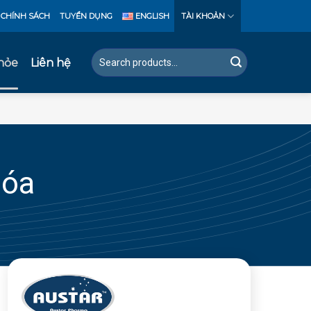
CHÍNH SÁCH
TUYỂN DỤNG
ENGLISH
TÀI KHOẢN
Tìm
hỏe
Liên hệ
kiếm:
hóa