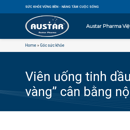
Bỏ
SỨC KHỎE
VỮNG BỀN - NÂNG TẦM CUỘC SỐNG
qua
nội
dung
Austar Pharma Vi
Home
»
Góc sức khỏe
Viên uống tinh dầu
vàng” cân bằng nội