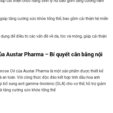
iúp cải thiện chức năng sinh lý nữ bao gồm tăng cường ham
giúp tăng cường sức khỏe tổng thể, bao gồm cải thiện hệ miễn
ụng để điều trị các vấn đề về da, tóc và móng, giúp cải thiện
của Austar Pharma – Bí quyết cân bằng nội
mrose Oil của Austar Pharma là một sản phẩm được thiết kế
và an toàn. Với công thức độc đáo kết hợp tinh dầu hoa anh
p bổ sung axit gamma-linolenic (GLA) cho cơ thể, hỗ trợ giảm
 và tăng cường sức khỏe tổng thể.