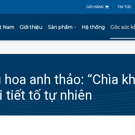
GIỎ HÀNG
TIN TỨC
ệt Nam
Giới thiệu
Sản phẩm
Hệ thống
Góc sức k
 hoa anh thảo: “Chìa k
 tiết tố tự nhiên