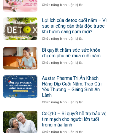
ở
Chức năng bình luận bị tắt
08/03
–
Lợi ích của detox cuối năm – Vì
Trao
quà
sao ai cũng cần thải độc trước
sức
khi bước sang năm mới?
khỏe
ở
Chức năng bình luận bị tắt
gửi
Lợi
trọn
ích
Bí quyết chăm sóc sức khỏe
yêu
của
chị em phụ nữ mùa cuối năm
thương
detox
ở
Chức năng bình luận bị tắt
cuối
Bí
năm
quyết
–
Austar Pharma Tri Ân Khách
chăm
Vì
sóc
Hàng Dịp Cuối Năm: Trao Gửi
sao
sức
Yêu Thương – Giáng Sinh An
ai
khỏe
cũng
Lành
chị
cần
ở
Chức năng bình luận bị tắt
em
thải
Austar
phụ
độc
Pharma
CoQ10 – Bí quyết hỗ trợ bảo vệ
nữ
trước
Tri
mùa
tim mạch cho người lớn tuổi
khi
Ân
cuối
trong mùa lạnh
bước
Khách
năm
sang
ở
Chức năng bình luận bị tắt
Hàng